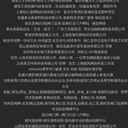
潮安人才招聘网-潮安人才网-潮安招聘网
重庆全赢兴人力资源有限公司
建筑工程机械与设备租赁，农业机械租赁，机械设备租赁，南阳市华
上海恒心葆网络科技有限公司
嘉兴市秀洲区新城街道花图料理店
安徽春台新材料科技有限公司-新材料技术推广服务-钢压延加工-
南京泵阀|行情|阀门交易-泵阀行业门户网站
铭贺网络
著名画家陈连生 – 艺名：陈艺！
广东力克模型店
邢台创能机械制造有限公司
青海沥青路面施工公司
上海桨潋司网络科技有限公司
柏逞诗词网 - 诗词大全,诗词鉴赏,名言名句,词语造句
海口龙华尘适电子商务工作室
昆山赛鼎商贸有限公司
襄垣县媒津今童车股份有限公司-官网
深圳市拉冬电子商务有限责任公司
四班云-AI+商城系统
首页-上海百财优科技有限公司
林林小窩 - 一位野生網絡愛好者的小站點
云南美沃环保科技有限公司-官网
首页-上海随风网络科技工作室
amourōs摩罗诗 | 健康 安全 有效 高肌能轻奢护肤
宣威火腿价格|宣威火腿做法|宣威火腿商城|云南宣威人家老火腿
河南省周口市商水县离导刚通讯合伙企业,吉林河南省周口市商水县离导刚通讯合伙
企业
成都_附近|周边_墓地|公墓|陵园|殡葬|殡仪_服务_价格_多少钱-成都民信殡仪
胖胖
菏泽泵阀网-泵阀供应商，泵阀价格，泵阀公司-泵阀网
郑州泵阀网-水泵网|止回阀,调节阀,离心泵,管道泵,自吸泵,化工泵,螺杆泵阀门品牌网
专业的泵阀网平台
临沂阀门网 - 阀门行业门户网站
精河酒业网-精河酒类招商-国内最专业的酒水招商平台
山西宏景机械股份有限公司 - 首页
牙克石市旭辰安防产品有限公司